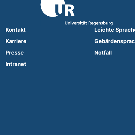
Kontakt
Leichte Sprach
Karriere
Gebärdenspra
(external
Presse
Notfall
(external link, opens in a new window)
Intranet