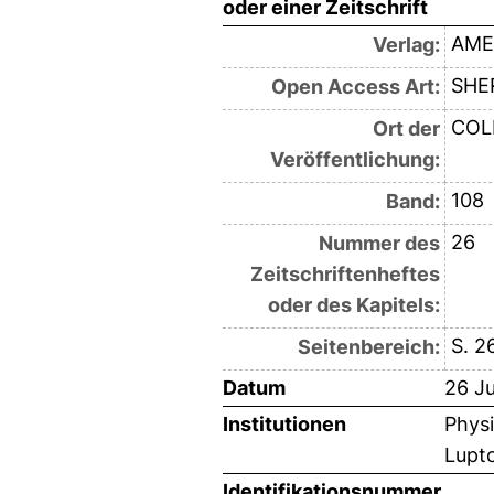
oder einer Zeitschrift
AME
Verlag:
SHE
Open Access Art:
COL
Ort der
Veröffentlichung:
108
Band:
26
Nummer des
Zeitschriftenheftes
oder des Kapitels:
S. 2
Seitenbereich:
Datum
26 Ju
Institutionen
Physi
Lupt
Identifikationsnummer