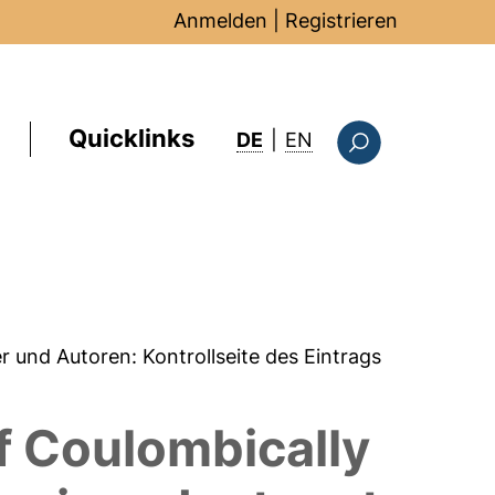
Anmelden
|
Registrieren
Quicklinks
: this page in Englis
DE
|
EN
Suchformular
er und Autoren:
Kontrollseite des Eintrags
f Coulombically