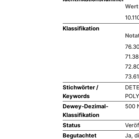
Wert
10.1
Klassifikation
Nota
76.30
71.38
72.8
73.61
Stichwörter /
DETE
Keywords
POLY
Dewey-Dezimal-
500 
Klassifikation
Status
Veröf
Begutachtet
Ja, d