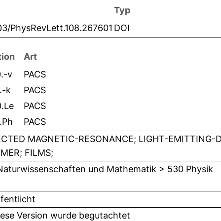
Typ
103/PhysRevLett.108.267601
DOI
tion
Art
.-v
PACS
.-k
PACS
0.Le
PACS
.Ph
PACS
CTED MAGNETIC-RESONANCE; LIGHT-EMITTING-
MER; FILMS;
Naturwissenschaften und Mathematik > 530 Physik
fentlicht
iese Version wurde begutachtet