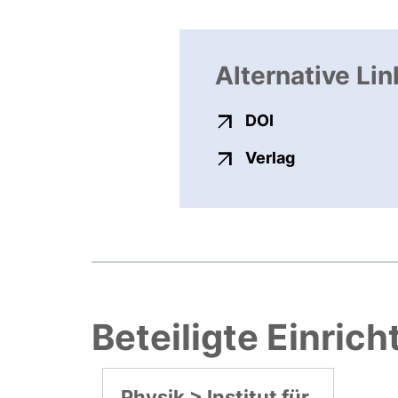
Alternative Lin
externer Link, ö
DOI
externer Link
Verlag
Beteiligte Einric
Physik > Institut für