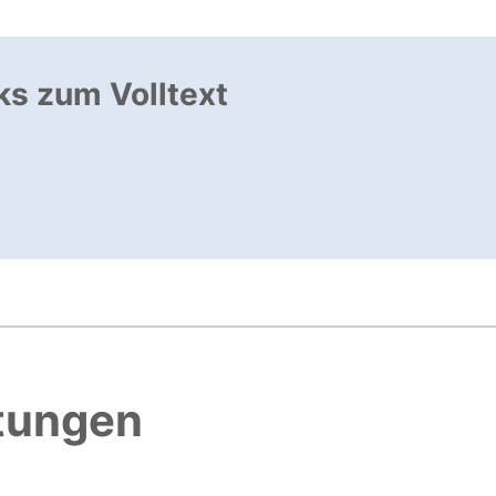
ks zum Volltext
ffnet neues Fenster
, öffnet neues Fenster
htungen