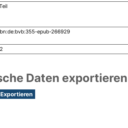
eil
nbn:de:bvb:355-epub-266929
2
sche Daten exportieren