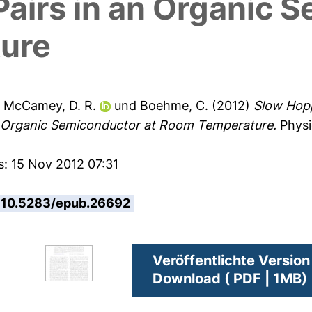
airs in an Organic 
ure
,
McCamey, D. R.
und
Boehme, C.
(2012)
Slow Hopp
n Organic Semiconductor at Room Temperature.
Physi
s: 15 Nov 2012 07:31
10.5283/epub.26692
Veröffentlichte Version
Download ( PDF | 1MB)