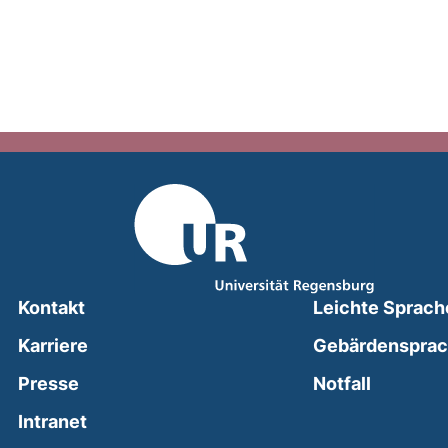
Kontakt
Leichte Sprach
Karriere
Gebärdenspra
(external
Presse
Notfall
(external link, opens in a new window)
Intranet