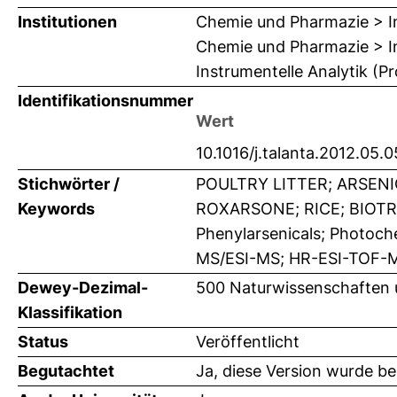
Institutionen
Chemie und Pharmazie > In
Chemie und Pharmazie > In
Instrumentelle Analytik (P
Identifikationsnummer
Wert
10.1016/j.talanta.2012.05.
Stichwörter /
POULTRY LITTER; ARSENI
Keywords
ROXARSONE; RICE; BIOT
Phenylarsenicals; Photoch
MS/ESI-MS; HR-ESI-TOF-
Dewey-Dezimal-
500 Naturwissenschaften
Klassifikation
Status
Veröffentlicht
Begutachtet
Ja, diese Version wurde b