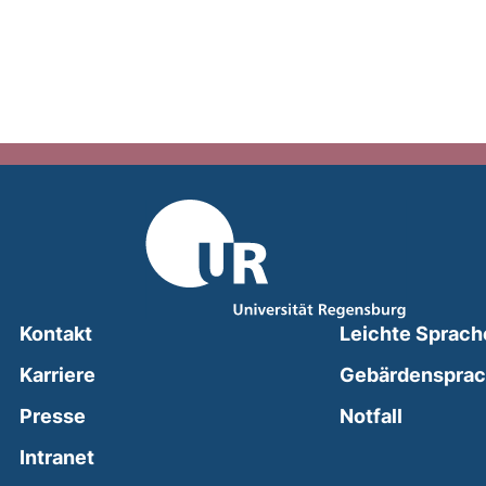
Kontakt
Leichte Sprach
Karriere
Gebärdenspra
(external
Presse
Notfall
(external link, opens in a new window)
Intranet