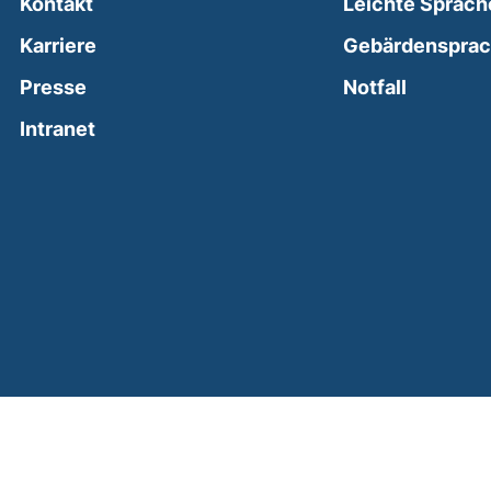
Kontakt
Leichte Sprach
Karriere
Gebärdenspra
(external
Presse
Notfall
(external link, opens in a new window)
Intranet