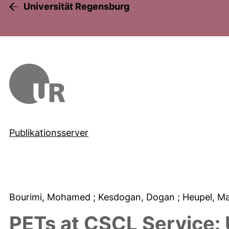
Universität Regensburg
Publikationsserver
Bourimi, Mohamed
; Kesdogan, Dogan
; Heupel, M
PETs at CSCL Service: U