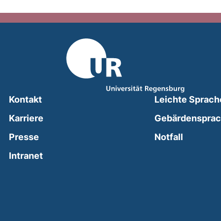
Kontakt
Leichte Sprach
Karriere
Gebärdenspra
(external
Presse
Notfall
(external link, opens in a new window)
Intranet