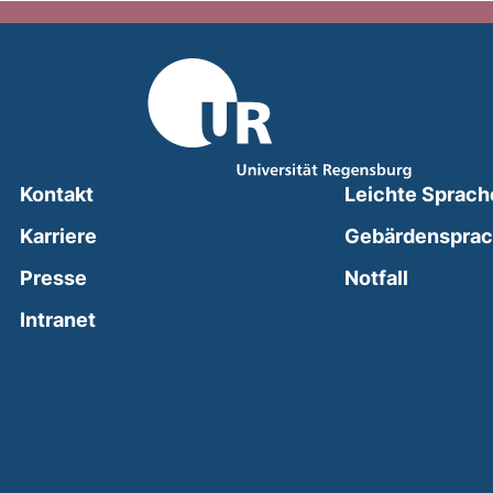
Kontakt
Leichte Sprach
Karriere
Gebärdenspra
(external
Presse
Notfall
(external link, opens in a new window)
Intranet