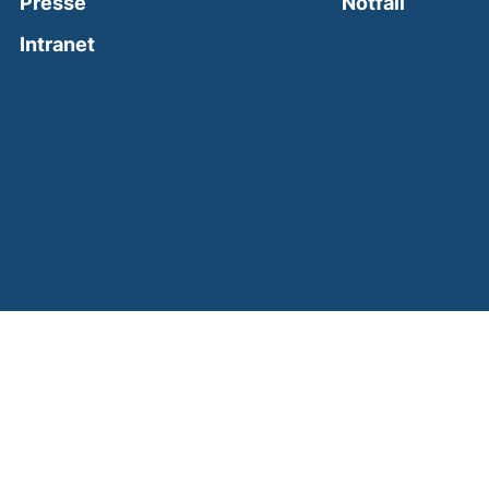
(external
Presse
Notfall
(external link, opens in a new window)
Intranet