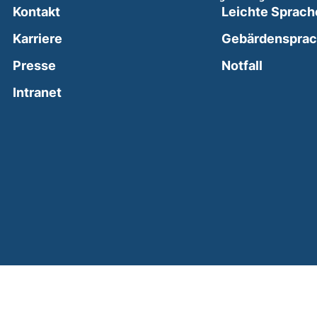
Kontakt
Leichte Sprach
Karriere
Gebärdenspra
(external
Presse
Notfall
(external link, opens in a new window)
Intranet