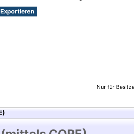
9:28/Metadaten zuletzt geändert: 25 Mai 2018 13:00
Nur für Besitz
E)
 (mittels CORE)