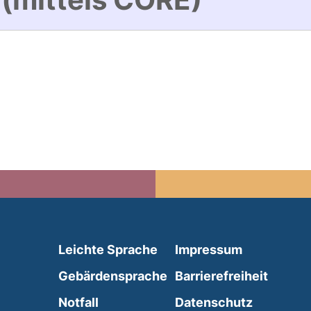
(external link, opens in 
Leichte Sprache
Impressum
(external link, opens i
Gebärdensprache
Barrierefreiheit
(external link, opens in a new wind
Notfall
Datenschutz