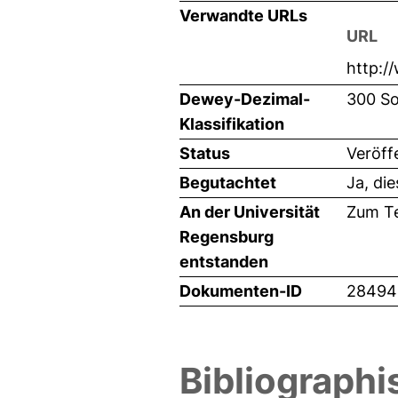
Verwandte URLs
URL
http:/
Dewey-Dezimal-
300 So
Klassifikation
Status
Veröff
Begutachtet
Ja, di
An der Universität
Zum Te
Regensburg
entstanden
Dokumenten-ID
28494
Bibliographi