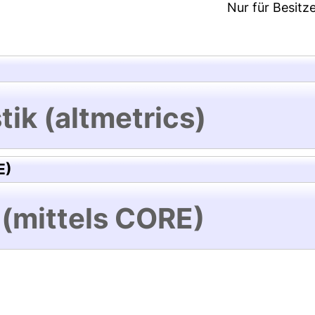
Nur für Besitz
tik (altmetrics)
E)
 (mittels CORE)