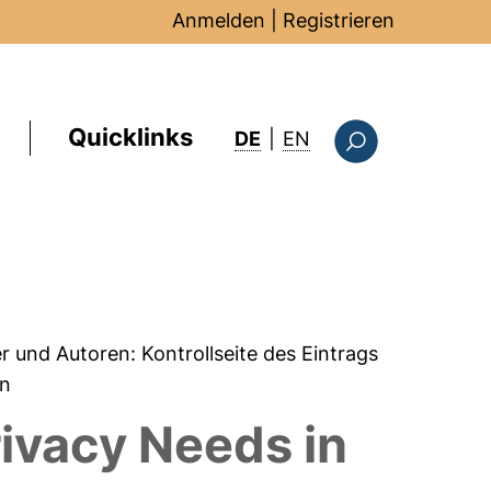
Anmelden
|
Registrieren
Quicklinks
: this page in Englis
DE
|
EN
Suchformular
er und Autoren:
Kontrollseite des Eintrags
an
rivacy Needs in