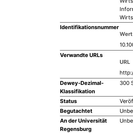
Wirts
Infor
Wirts
Identifikationsnummer
Wert
10.1
Verwandte URLs
URL
http
Dewey-Dezimal-
300 
Klassifikation
Status
Veröf
Begutachtet
Unbe
An der Universität
Unbe
Regensburg