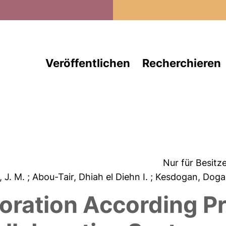
Direkt zum Inhalt
Veröffentlichen
Recherchieren
Nur für Besitz
, J. M.
; Abou-Tair, Dhiah el Diehn I.
; Kesdogan, Dog
boration According P