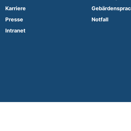
Karriere
Gebärdenspra
(external
Presse
Notfall
(external link, opens in a new window)
Intranet