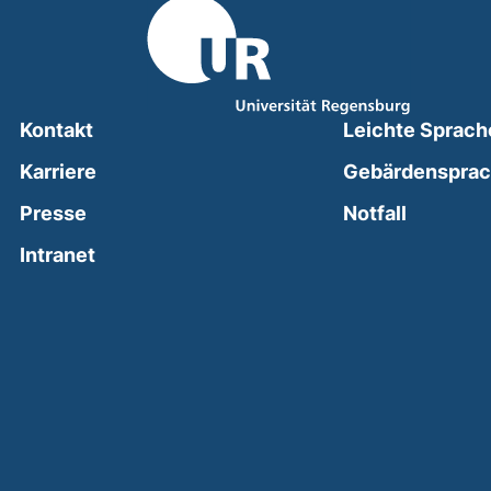
Kontakt
Leichte Sprach
Karriere
Gebärdenspra
(external
Presse
Notfall
(external link, opens in a new window)
Intranet