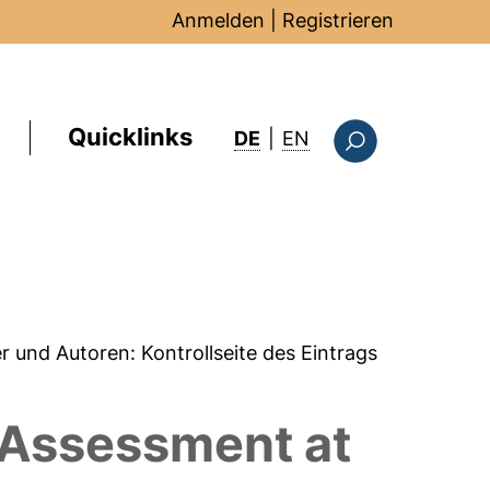
Anmelden
|
Registrieren
Quicklinks
: this page in Englis
DE
|
EN
Suchformular
er und Autoren:
Kontrollseite des Eintrags
 Assessment at