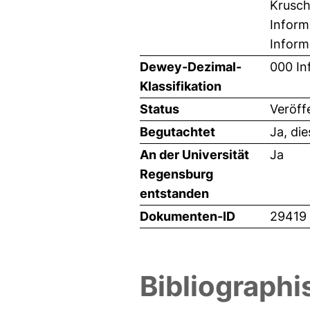
Krusch
Inform
Inform
Dewey-Dezimal-
000 In
Klassifikation
Status
Veröff
Begutachtet
Ja, di
An der Universität
Ja
Regensburg
entstanden
Dokumenten-ID
29419
Bibliographi