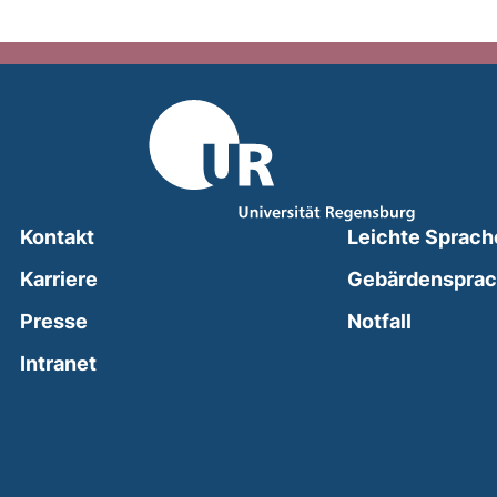
Kontakt
Leichte Sprach
Karriere
Gebärdenspra
(external
Presse
Notfall
(external link, opens in a new window)
Intranet