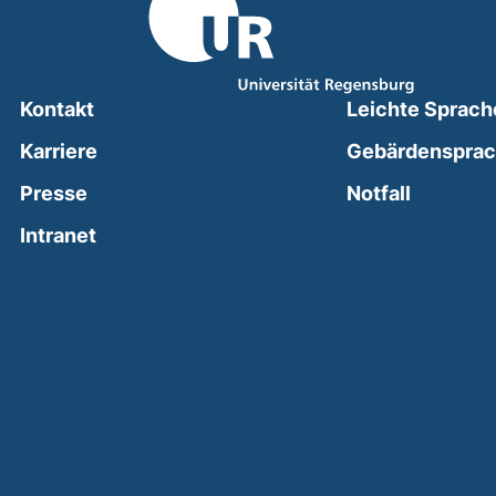
Kontakt
Leichte Sprach
Karriere
Gebärdenspra
(external
Presse
Notfall
(external link, opens in a new window)
Intranet