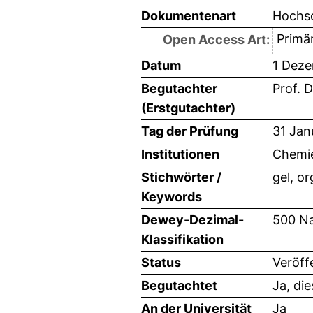
Dokumentenart
Hochsc
Primär
Open Access Art:
Datum
1 Dez
Begutachter
Prof. D
(Erstgutachter)
Tag der Prüfung
31 Jan
Institutionen
Chemie
Stichwörter /
gel, o
Keywords
Dewey-Dezimal-
500 Na
Klassifikation
Status
Veröff
Begutachtet
Ja, di
An der Universität
Ja