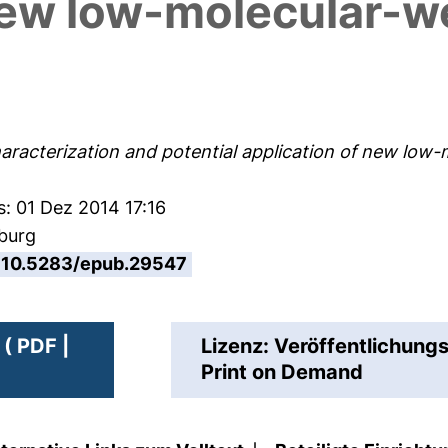
 new low-molecular-w
haracterization and potential application of new low
s: 01 Dez 2014 17:16
sburg
10.5283/epub.29547
( PDF |
Lizenz: Veröffentlichung
Print on Demand