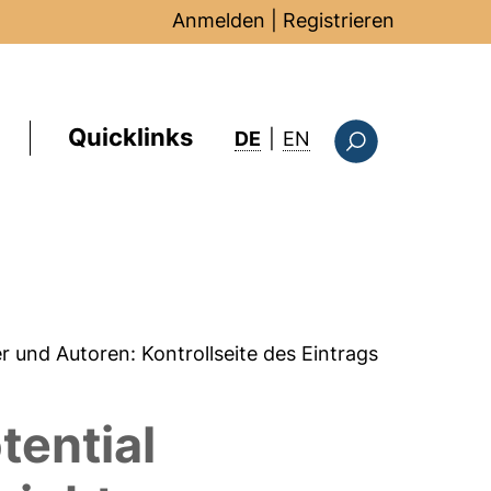
Anmelden
|
Registrieren
Quicklinks
: this page in Englis
DE
|
EN
Suchformular
er und Autoren:
Kontrollseite des Eintrags
tential