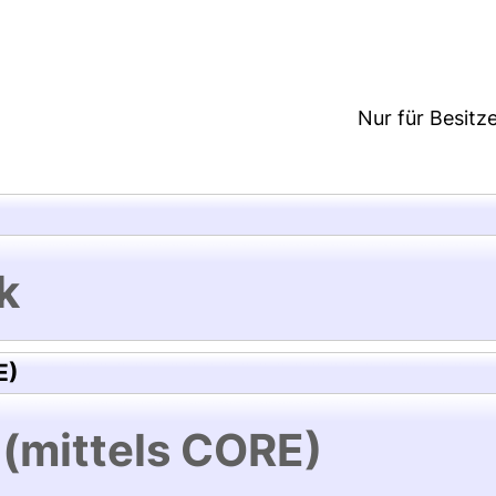
7:16/Metadaten zuletzt geändert: 26 Nov 2020 01:2
Nur für Besitz
k
E)
 (mittels CORE)