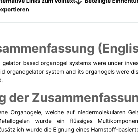
lternative Links zum Volltext
Beteiligte Einricht
exportieren
ammenfassung (Engli
ht gelator based organogel systems were under inves
id organogelator system and its organogels were disco
d.
g der Zusammenfassun
dene Organogele, welche auf niedermolekularen Gel
tallogelen wurde ein flüssiges Multikomponen
sätzlich wurde die Eignung eines Harnstoff-basierten