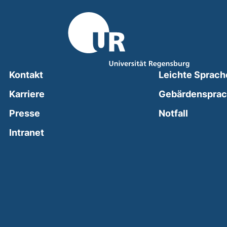
Kontakt
Leichte Sprach
Karriere
Gebärdenspra
(external
Presse
Notfall
(external link, opens in a new window)
Intranet