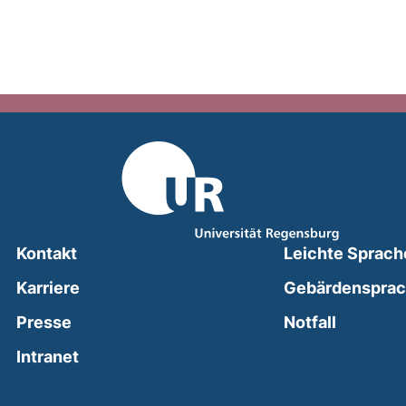
Kontakt
Leichte Sprach
Karriere
Gebärdenspra
(external
Presse
Notfall
(external link, opens in a new window)
Intranet