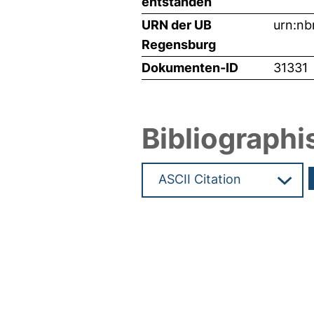
entstanden
URN der UB
urn:nb
Regensburg
Dokumenten-ID
31331
Bibliographi
Hochladedatum:13 Feb 2015 1