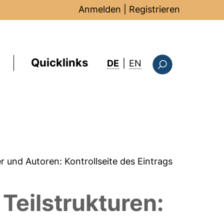
Anmelden
|
Registrieren
Quicklinks
: this page in Englis
DE
|
EN
Suchformular
er und Autoren:
Kontrollseite des Eintrags
Teilstrukturen: