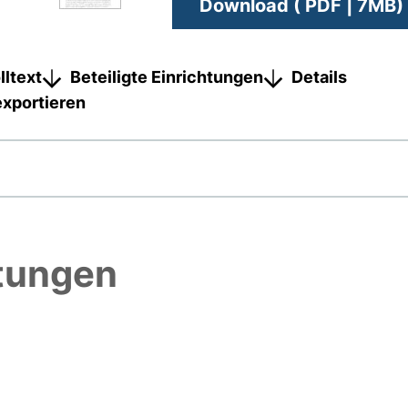
Download ( PDF | 7MB)
lltext
Beteiligte Einrichtungen
Details
exportieren
htungen