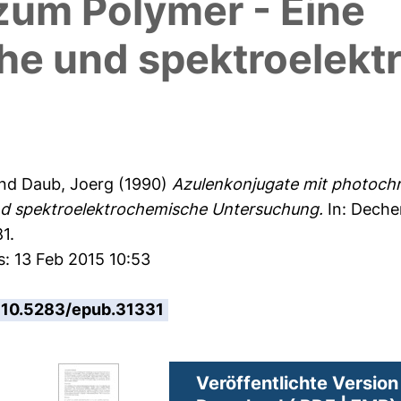
um Polymer - Eine
he und spektroelek
nd
Daub, Joerg
(1990)
Azulenkonjugate mit photoch
nd spektroelektrochemische Untersuchung.
In: Dech
1.
s: 13 Feb 2015 10:53
10.5283/epub.31331
Veröffentlichte Version