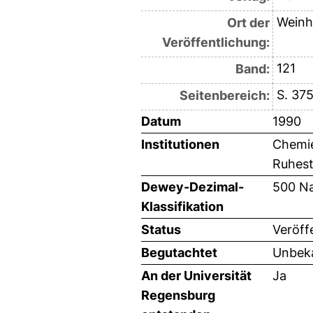
Weinh
Ort der
Veröffentlichung:
121
Band:
S. 37
Seitenbereich:
Datum
1990
Institutionen
Chemie
Ruhest
Dewey-Dezimal-
500 Na
Klassifikation
Status
Veröff
Begutachtet
Unbeka
An der Universität
Ja
Regensburg