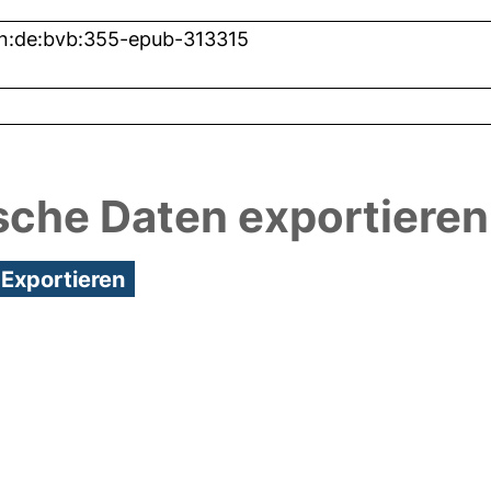
n:de:bvb:355-epub-313315
sche Daten exportieren
0:53/Metadaten zuletzt geändert: 26 Nov 2020 00: