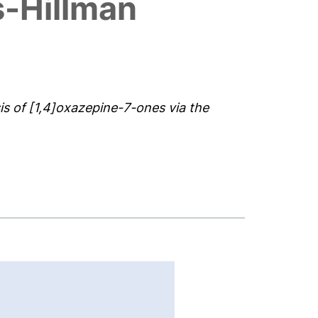
s-Hillman
s of [1,4]oxazepine-7-ones via the