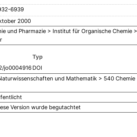
932-6939
ktober 2000
e und Pharmazie > Institut für Organische Chemie > L
r
Typ
02/jo0004916
DOI
Naturwissenschaften und Mathematik > 540 Chemie
fentlicht
iese Version wurde begutachtet