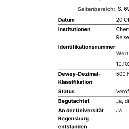
S. 6
Seitenbereich:
Datum
20 O
Institutionen
Chemi
Reise
Identifikationsnummer
Wert
10.1
Dewey-Dezimal-
500 
Klassifikation
Status
Veröf
Begutachtet
Ja, d
An der Universität
Ja
Regensburg
entstanden