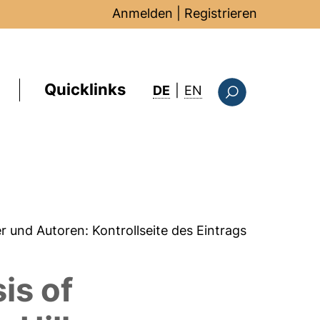
Anmelden
|
Registrieren
Quicklinks
: this page in Englis
DE
|
EN
Suchformular
er und Autoren:
Kontrollseite des Eintrags
is of