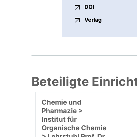
externer Link, ö
DOI
externer Link
Verlag
Beteiligte Einric
Chemie und
Pharmazie >
Institut für
Organische Chemie
> Lehrstuhl Prof. Dr.