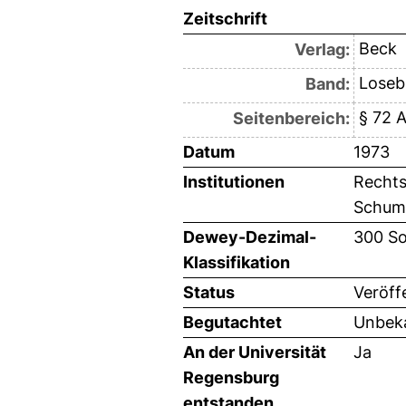
Zeitschrift
Beck
Verlag:
Loseb
Band:
§ 72 
Seitenbereich:
Datum
1973
Institutionen
Rechts
Schuman
Dewey-Dezimal-
300 So
Klassifikation
Status
Veröff
Begutachtet
Unbeka
An der Universität
Ja
Regensburg
entstanden