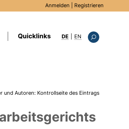
Anmelden
|
Registrieren
Quicklinks
: this page in Englis
DE
|
EN
Suchformular
er und Autoren:
Kontrollseite des Eintrags
rbeitsgerichts