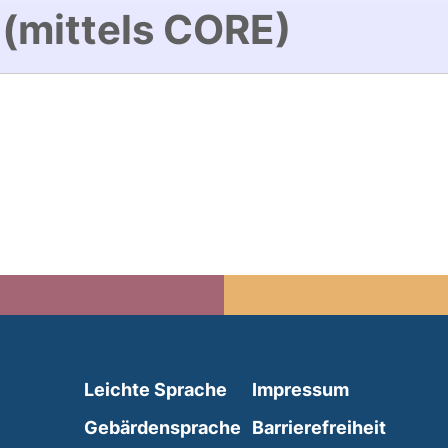
 (mittels CORE)
(external link, opens in 
Leichte Sprache
Impressum
(external link, opens i
Gebärdensprache
Barrierefreiheit