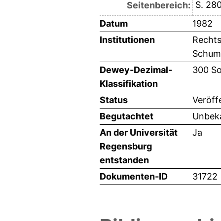
S. 28
Seitenbereich:
Datum
1982
Institutionen
Rechts
Schuman
Dewey-Dezimal-
300 So
Klassifikation
Status
Veröff
Begutachtet
Unbeka
An der Universität
Ja
Regensburg
entstanden
Dokumenten-ID
31722