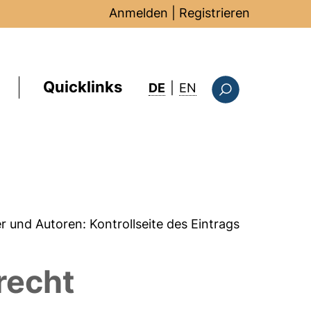
Anmelden
|
Registrieren
Quicklinks
: this page in Englis
DE
|
EN
Suchformular
er und Autoren:
Kontrollseite des Eintrags
recht