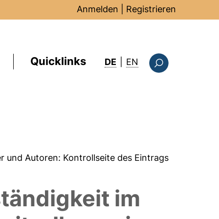
Anmelden
|
Registrieren
Quicklinks
: this page in Englis
DE
|
EN
Suchformular
er und Autoren:
Kontrollseite des Eintrags
tändigkeit im