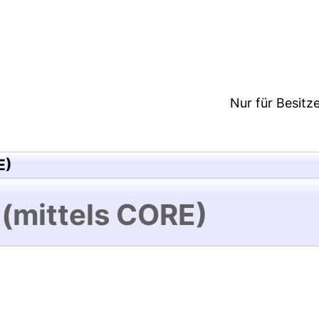
0:12/Metadaten zuletzt geändert: 25 Mai 2018 13:28
Nur für Besitz
E)
 (mittels CORE)