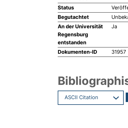
Status
Veröff
Begutachtet
Unbeka
An der Universität
Ja
Regensburg
entstanden
Dokumenten-ID
31957
Bibliographi