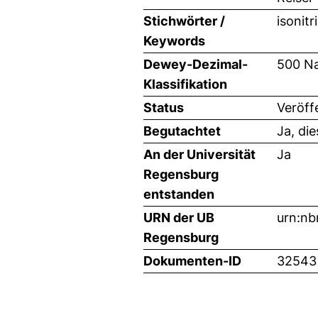
Stichwörter /
isonitr
Keywords
Dewey-Dezimal-
500 Na
Klassifikation
Status
Veröff
Begutachtet
Ja, di
An der Universität
Ja
Regensburg
entstanden
URN der UB
urn:n
Regensburg
Dokumenten-ID
32543