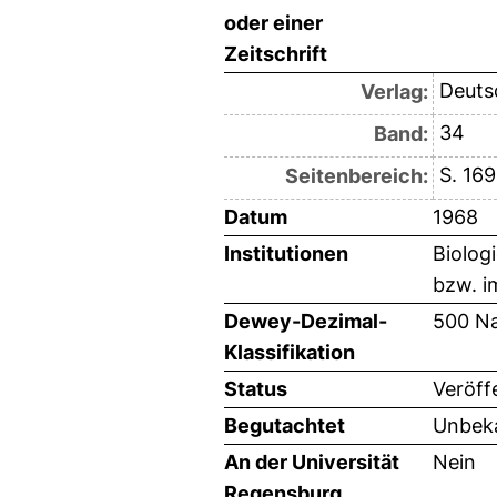
oder einer
Zeitschrift
Deutsc
Verlag:
34
Band:
S. 16
Seitenbereich:
Datum
1968
Institutionen
Biolog
bzw. i
Dewey-Dezimal-
500 Na
Klassifikation
Status
Veröff
Begutachtet
Unbeka
An der Universität
Nein
Regensburg