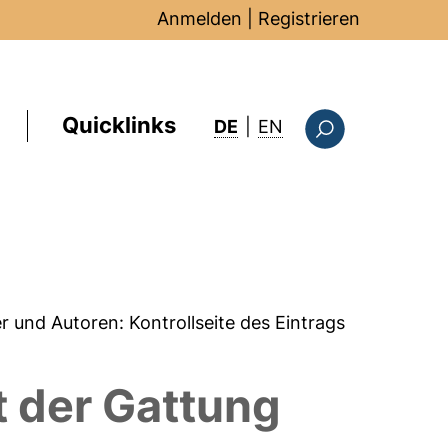
Anmelden
|
Registrieren
Quicklinks
: this page in Englis
DE
|
EN
Suchformular
er und Autoren:
Kontrollseite des Eintrags
t der Gattung