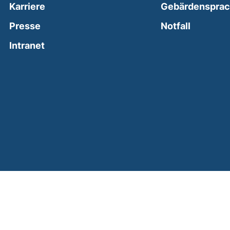
Karriere
Gebärdenspra
(external
Presse
Notfall
(external link, opens in a new window)
Intranet