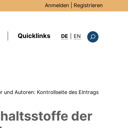
Anmelden
|
Registrieren
Quicklinks
: this page in Englis
DE
|
EN
Suchformular
er und Autoren:
Kontrollseite des Eintrags
haltsstoffe der