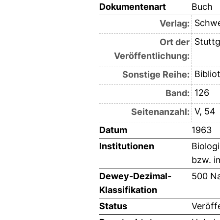
Dokumentenart
Buch
Schwe
Verlag:
Stuttg
Ort der
Veröffentlichung:
Biblio
Sonstige Reihe:
126
Band:
V, 54
Seitenanzahl:
Datum
1963
Institutionen
Biolog
bzw. i
Dewey-Dezimal-
500 Na
Klassifikation
Status
Veröff