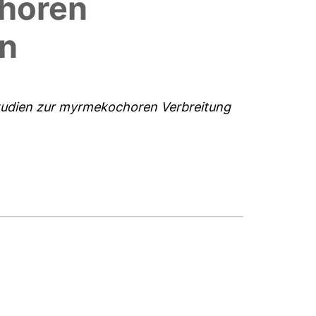
choren
en
Studien zur myrmekochoren Verbreitung