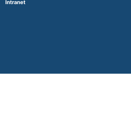
(external link, opens in a new window)
Intranet