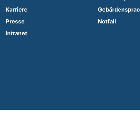
Karriere
Gebärdenspra
(external
Presse
Notfall
(external link, opens in a new window)
Intranet