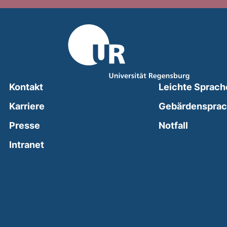
Kontakt
Leichte Sprach
Karriere
Gebärdenspra
(external
Presse
Notfall
(external link, opens in a new window)
Intranet