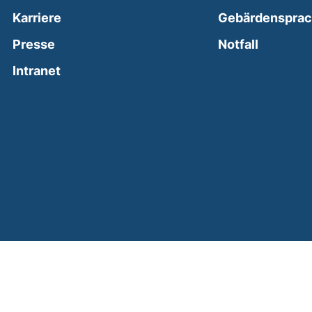
Karriere
Gebärdenspra
(external
Presse
Notfall
(external link, opens in a new window)
Intranet