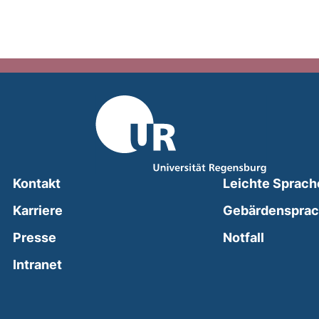
Kontakt
Leichte Sprach
Karriere
Gebärdenspra
(external
Presse
Notfall
(external link, opens in a new window)
Intranet