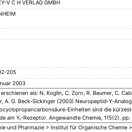
EY-V C H VERLAG GMBH
NHEIM
02-205
anuar 2003
erschienen als: N. Koglin, C. Zorn, R. Beumer, C. Cab
r, A. G. Beck-Sickinger (2003) Neuropeptid-Y-Analog
cyclopropancarbonsäure-Einheiten sind die kürzeste
de am Y₁-Rezeptor. Angewandte Chemie, 115(2). pp. 
e und Pharmazie > Institut für Organische Chemie > L