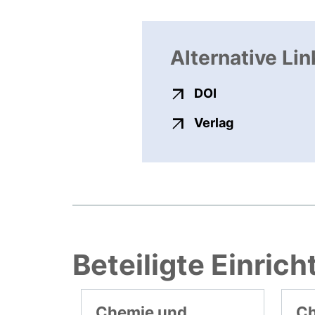
Alternative Lin
externer Link, ö
DOI
externer Link
Verlag
Beteiligte Einric
Chemie und
Ch