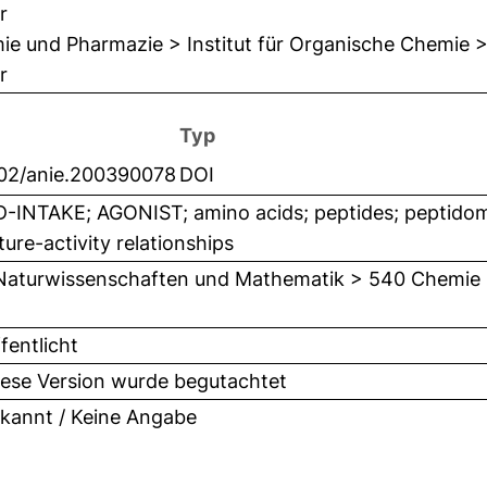
r
e und Pharmazie > Institut für Organische Chemie > L
r
Typ
002/anie.200390078
DOI
INTAKE; AGONIST; amino acids; peptides; peptidomi
ture-activity relationships
Naturwissenschaften und Mathematik > 540 Chemie
fentlicht
iese Version wurde begutachtet
kannt / Keine Angabe