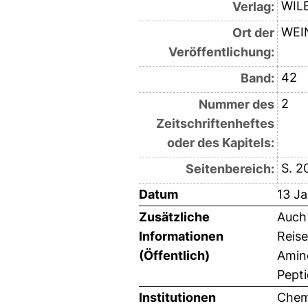
WIL
Verlag:
WEI
Ort der
Veröffentlichung:
42
Band:
2
Nummer des
Zeitschriftenheftes
oder des Kapitels:
S. 2
Seitenbereich:
Datum
13 J
Zusätzliche
Auch 
Informationen
Reise
(Öffentlich)
Amino
Pepti
Institutionen
Chemi