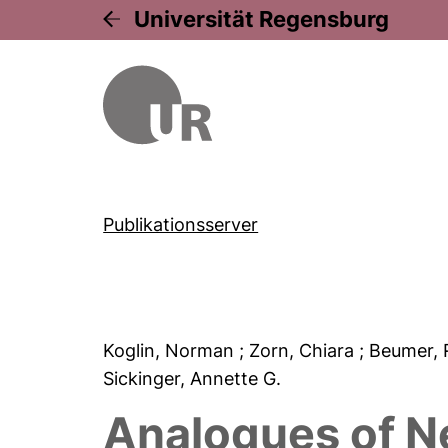
Universität Regensburg
Publikationsserver
Koglin, Norman
; Zorn, Chiara
; Beumer,
Sickinger, Annette G.
Analogues of N