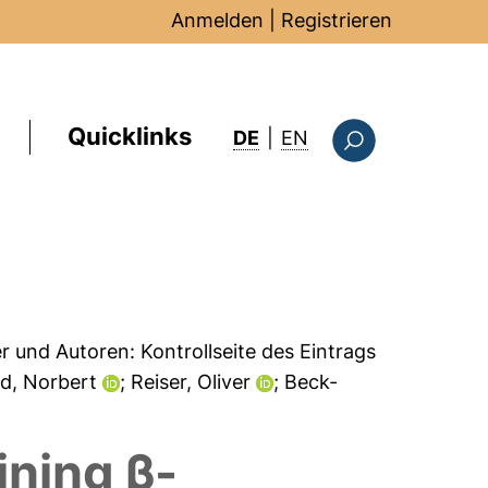
Anmelden
|
Registrieren
Quicklinks
: this page in Englis
DE
|
EN
Suchformular
er und Autoren:
Kontrollseite des Eintrags
ld, Norbert
; Reiser, Oliver
; Beck-
ning β-