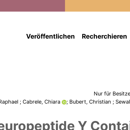
Direkt zum Inhalt
Veröffentlichen
Recherchieren
Nur für Besitz
 Raphael
; Cabrele, Chiara
; Bubert, Christian
; Sewa
europeptide Y Contai