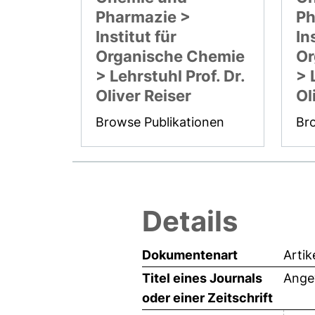
Pharmazie >
Ph
Institut für
In
Organische Chemie
Or
> Lehrstuhl Prof. Dr.
> 
Oliver Reiser
Ol
Browse Publikationen
Br
Details
Dokumentenart
Artik
Titel eines Journals
Ange
oder einer Zeitschrift