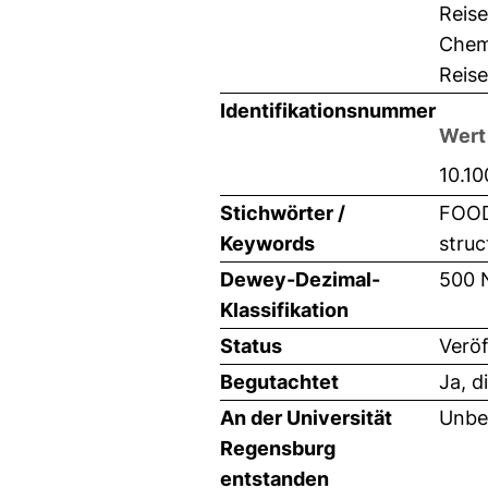
Reise
Chemi
Reise
Identifikationsnummer
Wert
10.1
Stichwörter /
FOOD-
Keywords
struc
Dewey-Dezimal-
500 
Klassifikation
Status
Veröf
Begutachtet
Ja, d
An der Universität
Unbe
Regensburg
entstanden