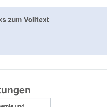
ks zum Volltext
ffnet neues Fenster
, öffnet neues Fenster
htungen
emie und