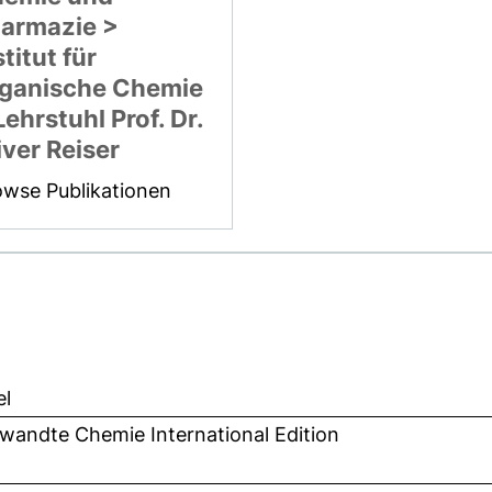
armazie >
stitut für
ganische Chemie
Lehrstuhl Prof. Dr.
iver Reiser
owse Publikationen
el
wandte Chemie International Edition