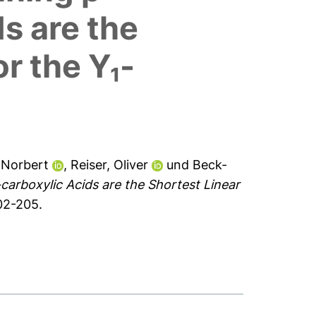
s are the
r the Y₁-
 Norbert
,
Reiser, Oliver
und
Beck-
rboxylic Acids are the Shortest Linear
02-205.