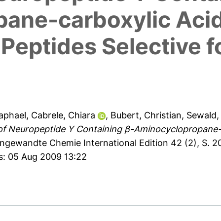
ane-carboxylic Acid
Peptides Selective fo
aphael
,
Cabrele, Chiara
,
Bubert, Christian
,
Sewald,
f Neuropeptide Y Containing β-Aminocyclopropane-ca
ngewandte Chemie International Edition 42 (2), S. 2
s: 05 Aug 2009 13:22