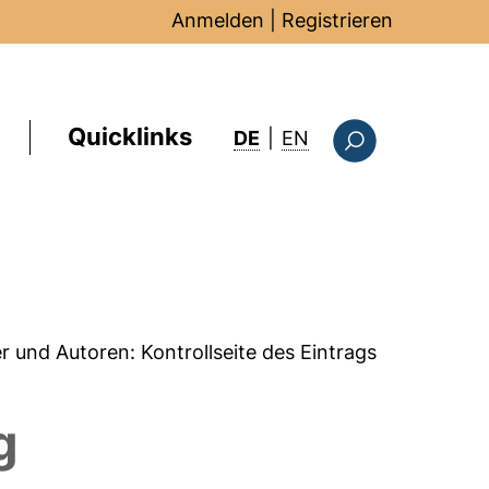
Anmelden
|
Registrieren
Quicklinks
: this page in Englis
DE
|
EN
Suchformular
er und Autoren:
Kontrollseite des Eintrags
g