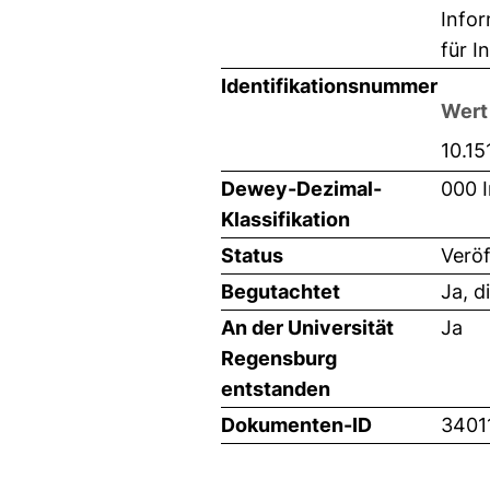
Infor
für I
Identifikationsnummer
Wert
10.1
Dewey-Dezimal-
000 I
Klassifikation
Status
Veröf
Begutachtet
Ja, d
An der Universität
Ja
Regensburg
entstanden
Dokumenten-ID
3401