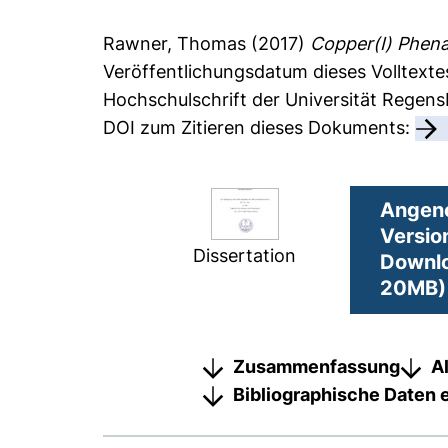
Rawner, Thomas
(2017)
Copper(I) Phena
Veröffentlichungsdatum dieses Volltexte
Hochschulschrift der Universität Regen
DOI zum Zitieren dieses Dokuments:
Angen
Versio
Dissertation
Downlo
20MB)
Zusammenfassung
A
Bibliographische Daten 