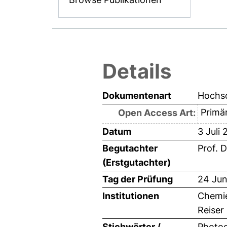
Details
Dokumentenart
Hochsc
Primär
Open Access Art:
Datum
3 Juli 
Begutachter
Prof. D
(Erstgutachter)
Tag der Prüfung
24 Jun
Institutionen
Chemie
Reiser
Stichwörter /
Photoc