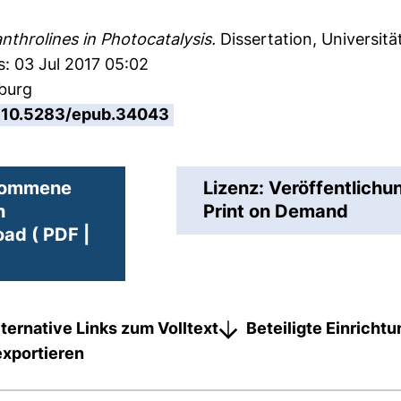
nthrolines in Photocatalysis.
Dissertation, Universit
s: 03 Jul 2017 05:02
sburg
10.5283/epub.34043
ommene
Lizenz: Veröffentlichu
n
Print on Demand
ad ( PDF |
lternative Links zum Volltext
Beteiligte Einricht
exportieren