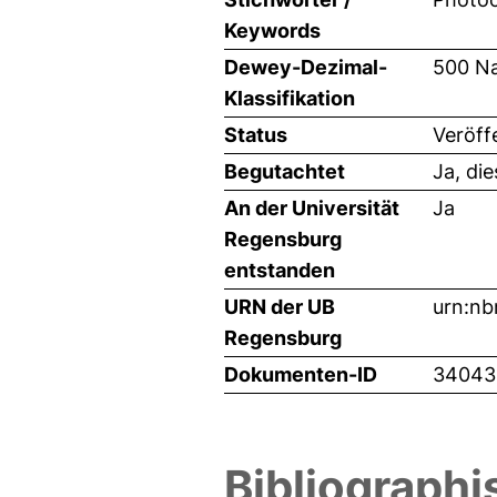
Keywords
Dewey-Dezimal-
500 Na
Klassifikation
Status
Veröff
Begutachtet
Ja, di
An der Universität
Ja
Regensburg
entstanden
URN der UB
urn:n
Regensburg
Dokumenten-ID
34043
Bibliographi