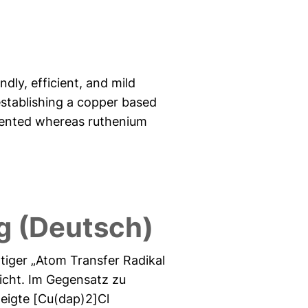
ly, efficient, and mild
establishing a copper based
sented whereas ruthenium
 (Deutsch)
artiger „Atom Transfer Radikal
Licht. Im Gegensatz zu
zeigte [Cu(dap)2]Cl