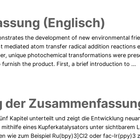
ssung (Englisch)
strates the development of new environmental friend
ht mediated atom transfer radical addition reactions 
er, unique photochemical transformations were pre
 furnish the product. First, a brief introduction to ...
g der Zusammenfassung
 fünf Kapitel unterteilt und zeigt die Entwicklung neu
mithilfe eines Kupferkatalysators unter sichtbarem 
en wie zum Beispiel Ru(bpy)3]Cl2 oder fac-Ir(ppy)3 