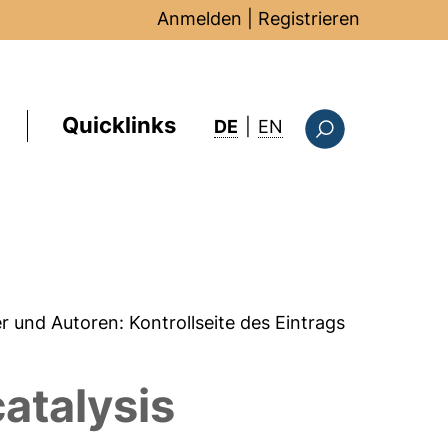
Anmelden
|
Registrieren
Quicklinks
: this page in Englis
DE
|
EN
Suchformular
er und Autoren:
Kontrollseite des Eintrags
atalysis