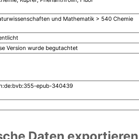
turwissenschaften und Mathematik > 540 Chemie
entlicht
ese Version wurde begutachtet
bn:de:bvb:355-epub-340439
sche Daten exportieren