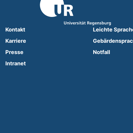
Kontakt
Leichte Sprach
Karriere
Gebärdenspra
(external
Presse
Notfall
(external link, opens in a new window)
Intranet