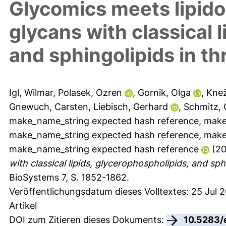
Glycomics meets lipido
glycans with classical 
and sphingolipids in t
Igl, Wilmar
,
Polasek, Ozren
,
Gornik, Olga
,
Knež
Gnewuch, Carsten
,
Liebisch, Gerhard
,
Schmitz, 
make_name_string expected hash reference
,
make
make_name_string expected hash reference
,
make
make_name_string expected hash reference
(20
with classical lipids, glycerophospholipids, and sp
BioSystems 7, S. 1852-1862.
Veröffentlichungsdatum dieses Volltextes: 25 Jul 2
Artikel
DOI zum Zitieren dieses Dokuments:
10.5283/