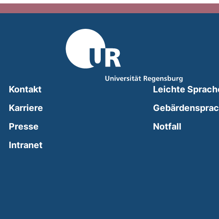
Kontakt
Leichte Sprach
Karriere
Gebärdenspra
(external
Presse
Notfall
(external link, opens in a new window)
Intranet