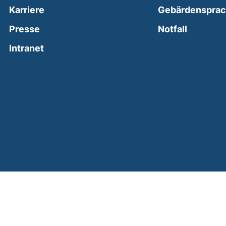
Karriere
Gebärdenspra
(external
Presse
Notfall
(external link, opens in a new window)
Intranet