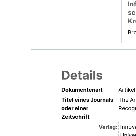
In
sc
Kr
Br
Details
Dokumentenart
Artikel
Titel eines Journals
The An
oder einer
Recogn
Zeitschrift
Innov
Verlag:
Univer