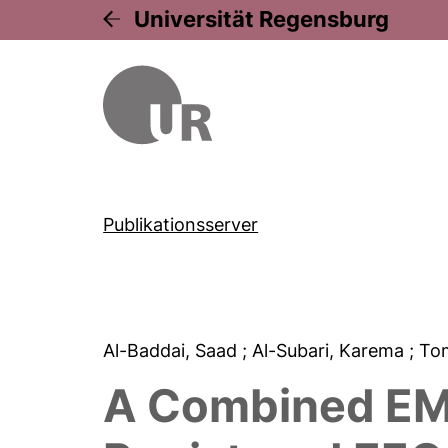
Universität Regensburg
Publikationsserver
Al-Baddai, Saad
; Al-Subari, Karema
; To
A Combined EMD