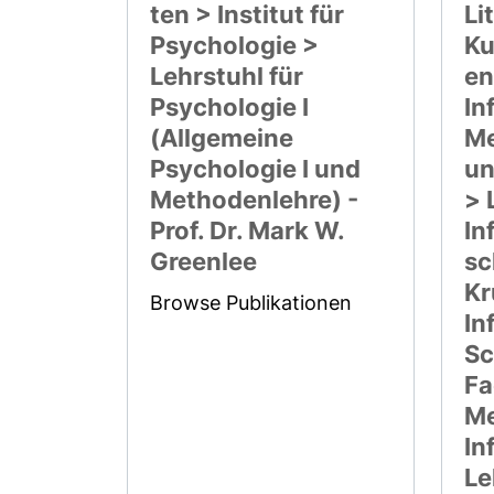
ten > Institut für
Li
Psychologie >
Ku
Lehrstuhl für
en
Psychologie I
In
(Allgemeine
Me
Psychologie I und
un
Methodenlehre) -
> 
Prof. Dr. Mark W.
In
Greenlee
sc
Kr
Browse Publikationen
In
Sc
Fa
Me
In
Le