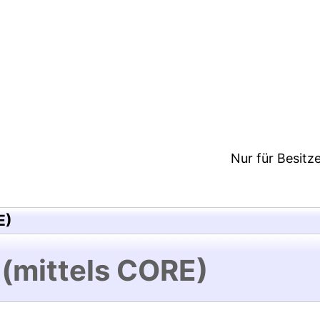
9:36/Metadaten zuletzt geändert: 28 Mai 2018 06:5
Nur für Besitz
E)
 (mittels CORE)