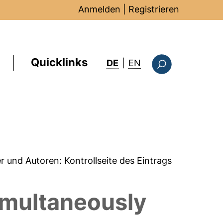
Anmelden
|
Registrieren
Quicklinks
: this page in Englis
DE
|
EN
Suchformular
er und Autoren:
Kontrollseite des Eintrags
imultaneously