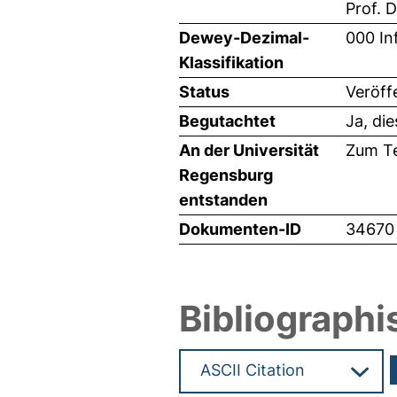
Prof. 
Dewey-Dezimal-
000 In
Klassifikation
Status
Veröff
Begutachtet
Ja, di
An der Universität
Zum Te
Regensburg
entstanden
Dokumenten-ID
34670
Bibliographi