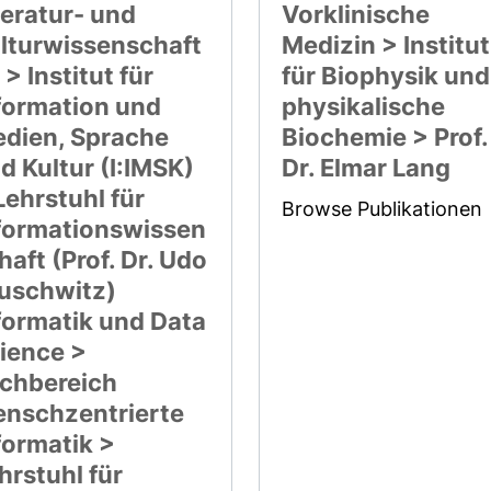
teratur- und
Vorklinische
lturwissenschaft
Medizin > Institut
 > Institut für
für Biophysik und
formation und
physikalische
dien, Sprache
Biochemie > Prof.
d Kultur (I:IMSK)
Dr. Elmar Lang
Lehrstuhl für
Browse Publikationen
formationswissen
haft (Prof. Dr. Udo
uschwitz)
formatik und Data
ience >
chbereich
nschzentrierte
formatik >
hrstuhl für