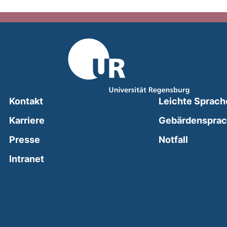
Kontakt
Leichte Sprach
Karriere
Gebärdenspra
(external
Presse
Notfall
(external link, opens in a new window)
Intranet