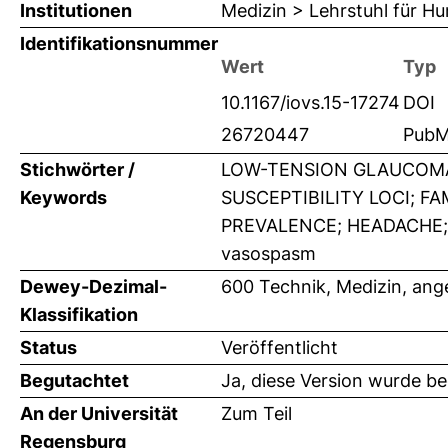
Institutionen
Medizin > Lehrstuhl für H
Identifikationsnummer
Wert
Typ
10.1167/iovs.15-17274
DOI
26720447
PubM
Stichwörter /
LOW-TENSION GLAUCOMA
Keywords
SUSCEPTIBILITY LOCI; FA
PREVALENCE; HEADACHE; gl
vasospasm
Dewey-Dezimal-
600 Technik, Medizin, an
Klassifikation
Status
Veröffentlicht
Begutachtet
Ja, diese Version wurde b
An der Universität
Zum Teil
Regensburg