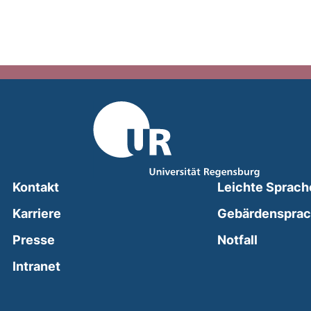
Kontakt
Leichte Sprach
Karriere
Gebärdenspra
(external
Presse
Notfall
(external link, opens in a new window)
Intranet