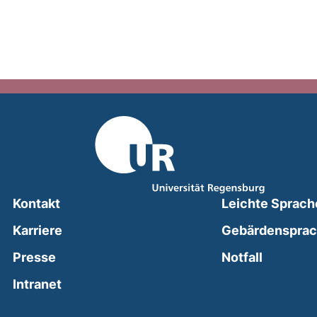
Kontakt
Leichte Sprach
Karriere
Gebärdenspra
(external
Presse
Notfall
(external link, opens in a new window)
Intranet