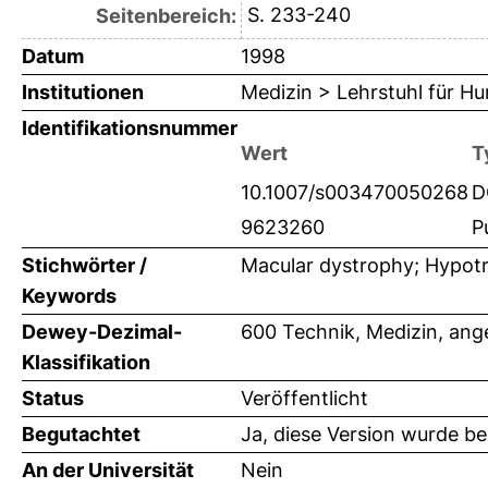
S. 233-240
Seitenbereich:
Datum
1998
Institutionen
Medizin > Lehrstuhl für H
Identifikationsnummer
Wert
T
10.1007/s003470050268
D
9623260
P
Stichwörter /
Macular dystrophy; Hypotri
Keywords
Dewey-Dezimal-
600 Technik, Medizin, an
Klassifikation
Status
Veröffentlicht
Begutachtet
Ja, diese Version wurde b
An der Universität
Nein