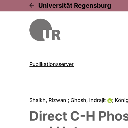
Universität Regensburg
Publikationsserver
Shaikh, Rizwan
; Ghosh, Indrajit
; Köni
Direct C-H Phos