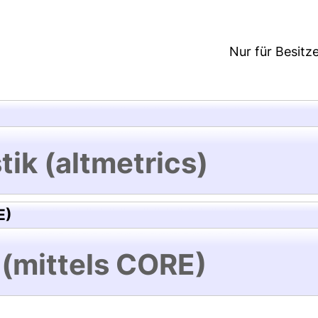
Nur für Besitz
tik (altmetrics)
E)
 (mittels CORE)