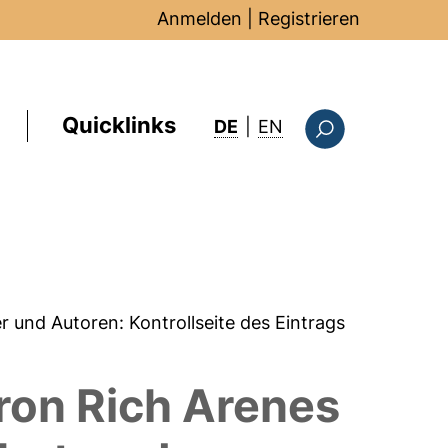
Anmelden
|
Registrieren
Quicklinks
: this page in Englis
DE
|
EN
Suchformular
er und Autoren:
Kontrollseite des Eintrags
tron Rich Arenes