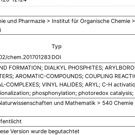
e und Pharmazie > Institut für Organische Chemie > 
g
Typ
002/chem.201701283
DOI
ND FORMATION; DIALKYL PHOSPHITES; ARYLBORO
TERS; AROMATIC-COMPOUNDS; COUPLING REACT
L-COMPLEXES; VINYL HALIDES; ARYL; C-H activation
ionalization; phosphonylation; photoredox catalysis; 
Naturwissenschaften und Mathematik > 540 Chemie
fentlicht
iese Version wurde begutachtet