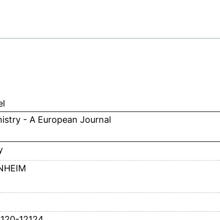
el
istry - A European Journal
y
NHEIM
2120-12124