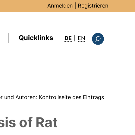
Anmelden
|
Registrieren
Quicklinks
: this page in Englis
DE
|
EN
Suchformular
er und Autoren:
Kontrollseite des Eintrags
is of Rat