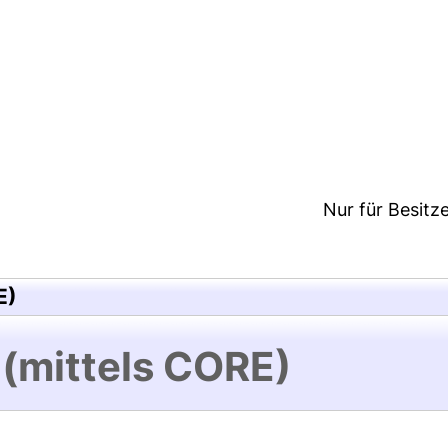
3:43/Metadaten zuletzt geändert: 24 Mai 2018 09:
Nur für Besitz
E)
 (mittels CORE)