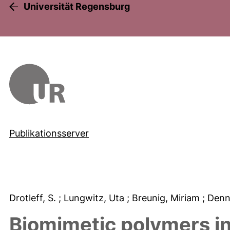
Universität Regensburg
Publikationsserver
Drotleff, S.
; Lungwitz, Uta
; Breunig, Miriam
; Denn
Biomimetic polymers i