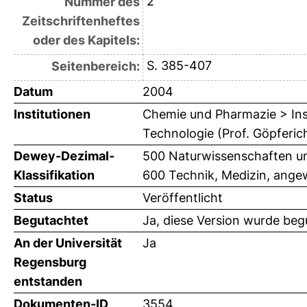
2
Nummer des
Zeitschriftenheftes
oder des Kapitels:
S. 385-407
Seitenbereich:
Datum
2004
Institutionen
Chemie und Pharmazie > Ins
Technologie (Prof. Göpferic
Dewey-Dezimal-
500 Naturwissenschaften un
Klassifikation
600 Technik, Medizin, ange
Status
Veröffentlicht
Begutachtet
Ja, diese Version wurde beg
An der Universität
Ja
Regensburg
entstanden
Dokumenten-ID
3554