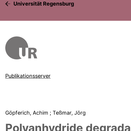
Universität Regensburg
Publikationsserver
Göpferich, Achim
; Teßmar, Jörg
Polyanhydride degrada