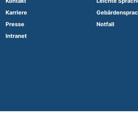
Kontakt
Leichte Sprach
Karriere
Gebärdenspra
(external
Presse
Notfall
(external link, opens in a new window)
Intranet