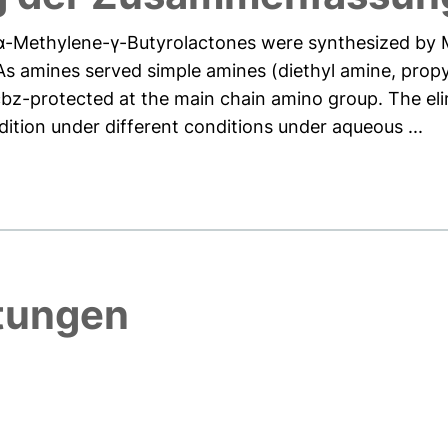
 α-Methylene-γ-Butyrolactones were synthesized by M
As amines served simple amines (diethyl amine, propyl
cbz-protected at the main chain amino group. The eli
ition under different conditions under aqueous ...
htungen