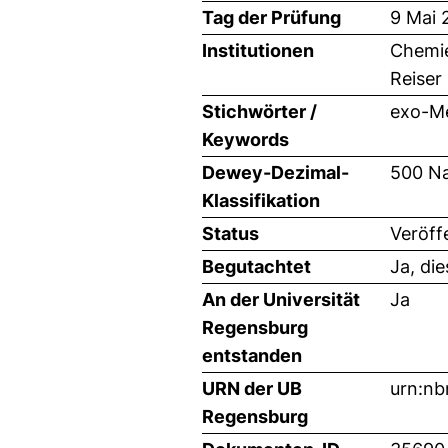
Tag der Prüfung
9 Mai 
Institutionen
Chemie
Reiser
Stichwörter /
exo-Me
Keywords
Dewey-Dezimal-
500 Na
Klassifikation
Status
Veröff
Begutachtet
Ja, di
An der Universität
Ja
Regensburg
entstanden
URN der UB
urn:n
Regensburg