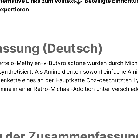
lternative Links zum Volltext
Beteiligte Einricht
exportieren
ssung (Deutsch)
erte α-Methylen-γ-Butyrolactone wurden durch Micha
ynthetisiert. Als Amine dienten sowohl einfache Ami
itenkette eines an der Hauptkette Cbz-geschützten L
Amine in einer Retro-Michael-Addition unter verschi
 der Zusammenfassung