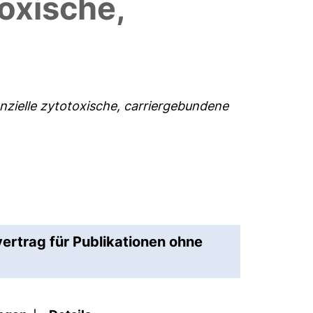
toxische,
ielle zytotoxische, carriergebundene
vertrag für Publikationen ohne