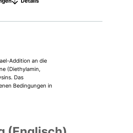
ungen
Details
el-Addition an die
ne (Diethylamin,
ysins. Das
edenen Bedingungen in
 (Englisch)