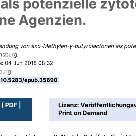
als potenzielle zyto
ne Agenzien.
ndung von exo-Methylen-γ-butyrolactonen als potenz
ensburg.
s: 04 Jun 2018 08:32
sburg
10.5283/epub.35690
( PDF |
Lizenz: Veröffentlichungs
Print on Demand