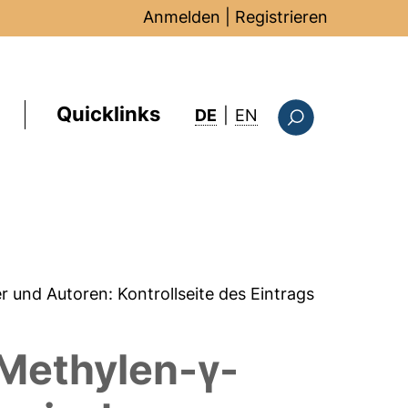
Anmelden
|
Registrieren
Quicklinks
: this page in Englis
DE
|
EN
Suchformular
er und Autoren:
Kontrollseite des Eintrags
Methylen-γ-