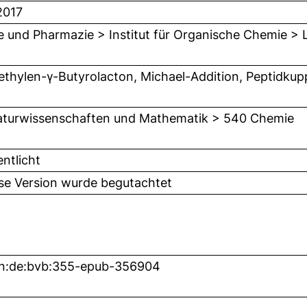
2017
 und Pharmazie > Institut für Organische Chemie > Le
thylen-γ-Butyrolacton, Michael-Addition, Peptidkup
turwissenschaften und Mathematik > 540 Chemie
entlicht
ese Version wurde begutachtet
bn:de:bvb:355-epub-356904