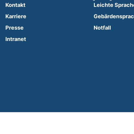
Kontakt
Leichte Sprach
Karriere
Gebärdenspra
(external
Presse
Notfall
(external link, opens in a new window)
Intranet