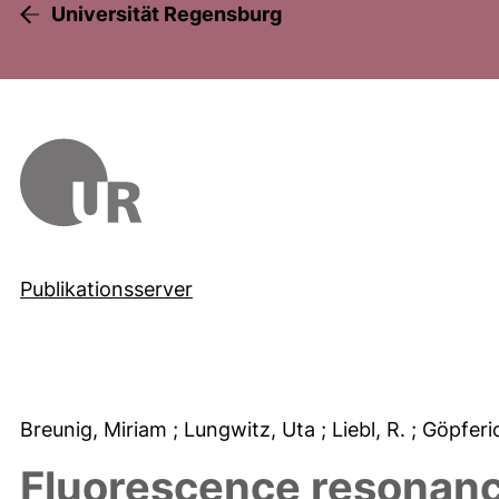
Universität Regensburg
Publikationsserver
Breunig, Miriam
; Lungwitz, Uta
; Liebl, R.
; Göpfer
Fluorescence resonanc